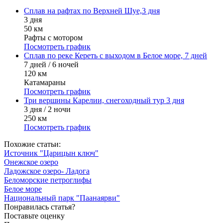
Сплав на рафтах по Верхней Шуе,3 дня
3 дня
50 км
Рафты с мотором
Посмотреть график
Cплав по реке Кереть с выходом в Белое море, 7 дней
7 дней / 6 ночей
120 км
Катамараны
Посмотреть график
Три вершины Карелии, снегоходный тур 3 дня
3 дня / 2 ночи
250 км
Посмотреть график
Похожие статьи:
Источник "Царицын ключ"
Онежское озеро
Ладожское озеро- Ладога
Беломорские петроглифы
Белое море
Национальный парк "Паанаярви"
Понравилась статья?
Поставьте оценку