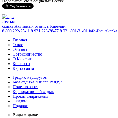
Поделитесь ею в социальны сетях
Лесная
сказка
Активный отдых в Карелии
8 800 222-25-11
8 921 223-28-77
8 921 801-31-01
info@tourskazka
Главная
О нас
Отзывы
Сотрудничество
О Карелии
Контакты
Карта сайта
График маршрутов
База отдыха "Вилла Ранду"
Полезно знать
Корпоративный отдых
Прокат снаряжения
Скидки
Подарки
Виды отдыха: