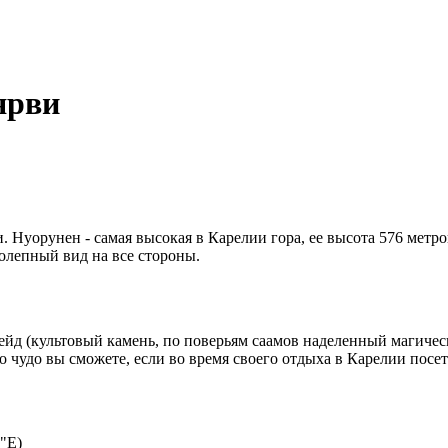
ярви
Нуорунен - самая высокая в Карелии гора, ее высота 576 метров
олепный вид на все стороны.
ейд (культовый камень, по поверьям саамов наделенный магичес
о чудо вы сможете, если во время своего отдыха в Карелии посе
2"E)