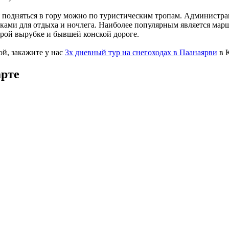
я подняться в гору можно по туристическим тропам. Администр
ками для отдыха и ночлега. Наиболее популярным является мар
арой вырубке и бывшей конской дороге.
й, закажите у нас
3х дневный тур на снегоходах в Паанаярви
в 
арте