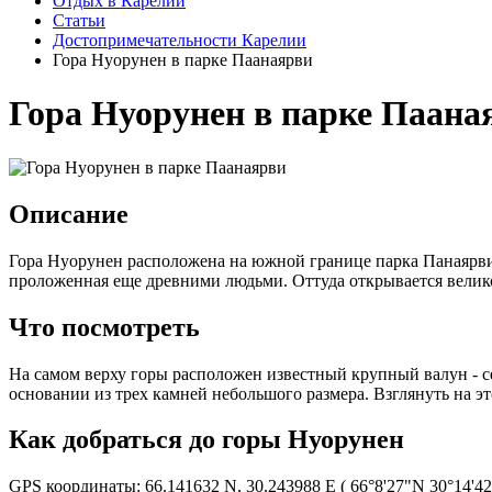
Отдых в Карелии
Статьи
Достопримечательности Карелии
Гора Нуорунен в парке Паанаярви
Гора Нуорунен в парке Паана
Описание
Гора Нуорунен расположена на южной границе парка Панаярви. 
проложенная еще древними людьми. Оттуда открывается велик
Что посмотреть
На самом верху горы расположен известный крупный валун - с
основании из трех камней небольшого размера. Взглянуть на эт
Как добраться до горы Нуорунен
GPS координаты: 66.141632 N, 30.243988 E ( 66°8'27"N 30°14'4