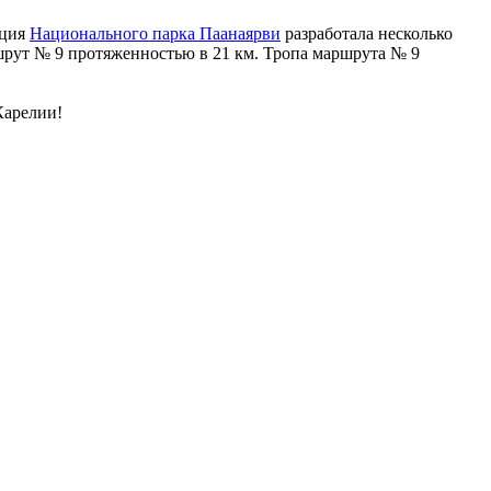
ация
Национального парка Паанаярви
разработала несколько
шрут № 9 протяженностью в 21 км. Тропа маршрута № 9
Карелии!