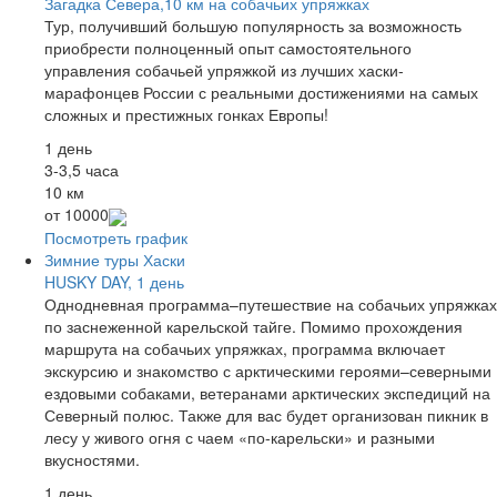
Загадка Севера,10 км на собачьих упряжках
Тур, получивший большую популярность за возможность
приобрести полноценный опыт самостоятельного
управления собачьей упряжкой из лучших хаски-
марафонцев России с реальными достижениями на самых
сложных и престижных гонках Европы!
1 день
3-3,5 часа
10 км
от
10000
Посмотреть график
Зимние туры
Хаски
HUSKY DAY, 1 день
Однодневная программа–путешествие на собачьих упряжках
по заснеженной карельской тайге. Помимо прохождения
маршрута на собачьих упряжках, программа включает
экскурсию и знакомство с арктическими героями–северными
ездовыми собаками, ветеранами арктических экспедиций на
Северный полюс. Также для вас будет организован пикник в
лесу у живого огня с чаем «по-карельски» и разными
вкусностями.
1 день