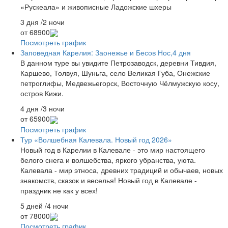
«Рускеала» и живописные Ладожские шхеры
3 дня /2 ночи
от
68900
Посмотреть график
Заповедная Карелия: Заонежье и Бесов Нос,4 дня
В данном туре вы увидите Петрозаводск, деревни Тивдия,
Каршево, Толвуя, Шуньга, село Великая Губа, Онежские
петроглифы, Медвежьегорск, Восточную Чёлмужскую косу,
остров Кижи.
4 дня /3 ночи
от
65900
Посмотреть график
Тур «Волшебная Калевала. Новый год 2026»
Новый год в Карелии в Калевале - это мир настоящего
белого снега и волшебства, яркого убранства, уюта.
Калевала - мир этноса, древних традиций и обычаев, новых
знакомств, сказок и веселья! Новый год в Калевале -
праздник не как у всех!
5 дней /4 ночи
от
78000
Посмотреть график