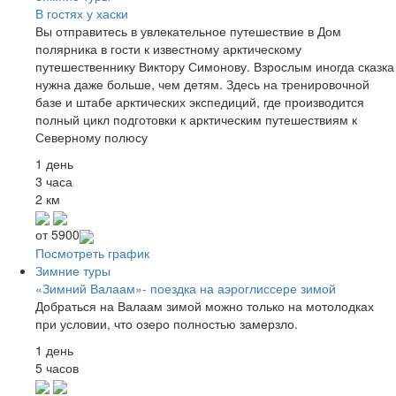
В гостях у хаски
Вы отправитесь в увлекательное путешествие в Дом
полярника в гости к известному арктическому
путешественнику Виктору Симонову. Взрослым иногда сказка
нужна даже больше, чем детям. Здесь на тренировочной
базе и штабе арктических экспедиций, где производится
полный цикл подготовки к арктическим путешествиям к
Северному полюсу
1 день
3 часа
2 км
от
5900
Посмотреть график
Зимние туры
«Зимний Валаам»- поездка на аэроглиссере зимой
Добраться на Валаам зимой можно только на мотолодках
при условии, что озеро полностью замерзло.
1 день
5 часов