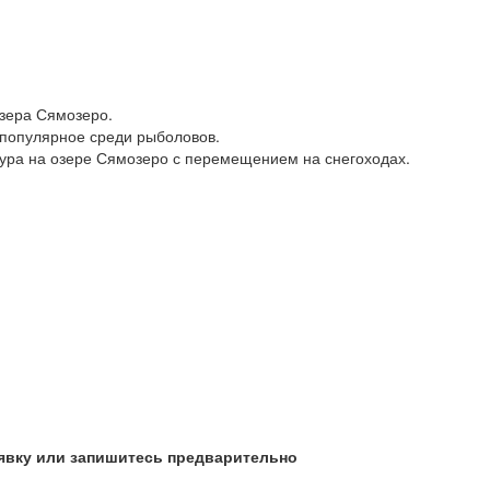
зера Сямозеро.
 популярное среди рыболовов.
тура на озере Сямозеро с перемещением на снегоходах.
явку или запишитесь предварительно