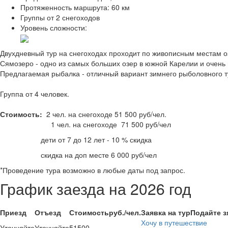
Протяженность маршрута:
60 км
Группы
от 2 снегоходов
Уровень сложности:
Двухдневный тур на снегоходах проходит
по живописным местам о
Сямозеро - одно из самых больших озер в южной Карелии и очень
Предлагаемая рыбалка - отличный вариант зимнего рыболовного 
Группа от 4 человек.
Стоимость:
2 чел. на снегоходе 51 500 руб/чел.
1 чел. на снегоходе 71 500 руб/чел
дети от 7 до 12 лет - 10 % скидка
скидка на доп месте 6 000 руб/чел
*Проведение тура возможно в любые даты под запрос.
График заезда на 2026 год
Приезд
Отъезд
Стоимость
руб./чел.
Заявка на тур
Подайте з
Хочу в путешествие
Уточняйте
Уточняйте
51500