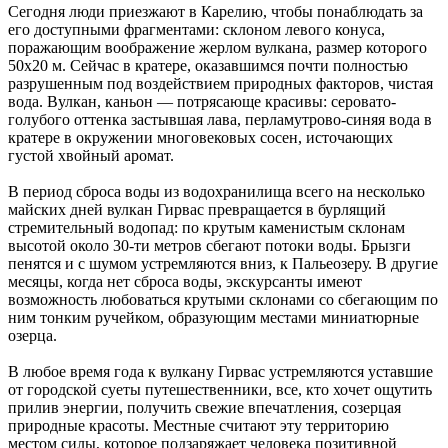
Сегодня люди приезжают в Карелию, чтобы понаблюдать за
его доступными фрагментами: склоном левого конуса,
поражающим воображение жерлом вулкана, размер которого
50х20 м. Сейчас в кратере, оказавшимся почти полностью
разрушенным под воздействием природных факторов, чистая
вода. Вулкан, каньон — потрясающе красивы: серовато-
голубого оттенка застывшая лава, перламутрово-синяя вода в
кратере в окружении многовековых сосен, источающих
густой хвойный аромат.
В период сброса воды из водохранилища всего на несколько
майских дней вулкан Гирвас превращается в бурлящий
стремительный водопад: по крутым каменистым склонам
высотой около 30-ти метров сбегают потоки воды. Брызги
пенятся и с шумом устремляются вниз, к Пальеозеру. В другие
месяцы, когда нет сброса воды, экскурсанты имеют
возможность любоваться крутыми склонами со сбегающим по
ним тонким ручейком, образующим местами миниатюрные
озерца.
В любое время года к вулкану Гирвас устремляются уставшие
от городской суеты путешественники, все, кто хочет ощутить
прилив энергии, получить свежие впечатления, созерцая
природные красоты. Местные считают эту территорию
местом силы, которое подзаряжает человека позитивной