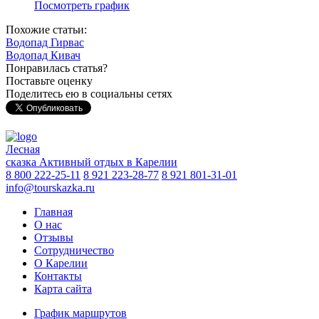
Посмотреть график
Похожие статьи:
Водопад Гирвас
Водопад Кивач
Понравилась статья?
Поставьте оценку
Поделитесь ею в социальны сетях
Лесная
сказка
Активный отдых в Карелии
8 800 222-25-11
8 921 223-28-77
8 921 801-31-01
info@tourskazka.ru
Главная
О нас
Отзывы
Сотрудничество
О Карелии
Контакты
Карта сайта
График маршрутов