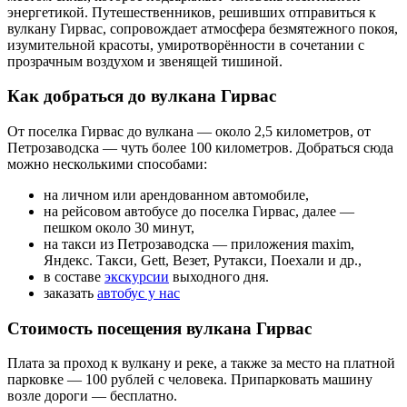
энергетикой. Путешественников, решивших отправиться к
вулкану Гирвас, сопровождает атмосфера безмятежного покоя,
изумительной красоты, умиротворённости в сочетании с
прозрачным воздухом и звенящей тишиной.
Как добраться до вулкана Гирвас
От поселка Гирвас до вулкана — около 2,5 километров, от
Петрозаводска — чуть более 100 километров. Добраться сюда
можно несколькими способами:
на личном или арендованном автомобиле,
на рейсовом автобусе до поселка Гирвас, далее —
пешком около 30 минут,
на такси из Петрозаводска — приложения maxim,
Яндекс. Такси, Gett, Везет, Рутакси, Поехали и др.,
в составе
экскурсии
выходного дня.
заказать
автобус у нас
Стоимость посещения вулкана Гирвас
Плата за проход к вулкану и реке, а также за место на платной
парковке — 100 рублей с человека. Припарковать машину
возле дороги — бесплатно.