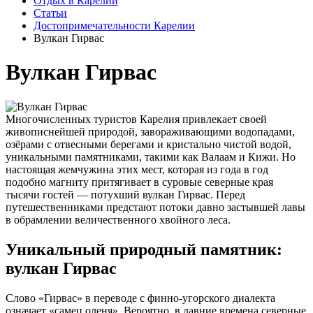
Отдых в Карелии
Статьи
Достопримечательности Карелии
Вулкан Гирвас
Вулкан Гирвас
Многочисленных туристов Карелия привлекает своей
живописнейшей природой, завораживающими водопадами,
озёрами с отвесными берегами и кристально чистой водой,
уникальными памятниками, такими как Валаам и Кижи. Но
настоящая жемчужина этих мест, которая из года в год
подобно магниту притягивает в суровые северные края
тысячи гостей — потухший вулкан Гирвас. Перед
путешественниками предстают потоки давно застывшей лавы
в обрамлении величественного хвойного леса.
Уникальный природный памятник:
вулкан Гирвас
Слово «Гирвас» в переводе с финно-угорского диалекта
означает «самец оленя». Вероятно, в давние времена северные