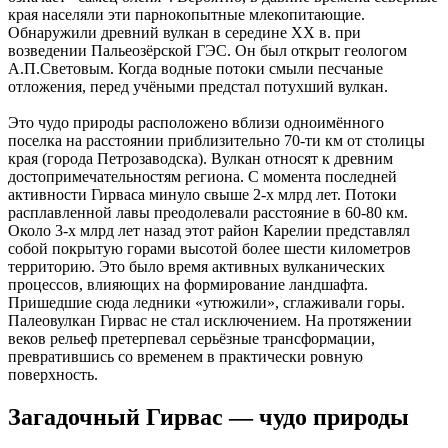
края населяли эти парнокопытные млекопитающие.
Обнаружили древний вулкан в середине ХХ в. при
возведении Пальеозёрской ГЭС. Он был открыт геологом
А.П.Световым. Когда водные потоки смыли песчаные
отложения, перед учёными предстал потухший вулкан.
Это чудо природы расположено вблизи одноимённого
поселка на расстоянии приблизительно 70-ти км от столицы
края (города Петрозаводска). Вулкан относят к древним
достопримечательностям региона. С момента последней
активности Гирваса минуло свыше 2-х млрд лет. Потоки
расплавленной лавы преодолевали расстояние в 60-80 км.
Около 3-х млрд лет назад этот район Карелии представлял
собой покрытую горами высотой более шести километров
территорию. Это было время активных вулканических
процессов, влияющих на формирование ландшафта.
Пришедшие сюда ледники «утюжили», сглаживали горы.
Палеовулкан Гирвас не стал исключением. На протяжении
веков рельеф претерпевал серьёзные трансформации,
превратившись со временем в практически ровную
поверхность.
Загадочный Гирвас — чудо природы