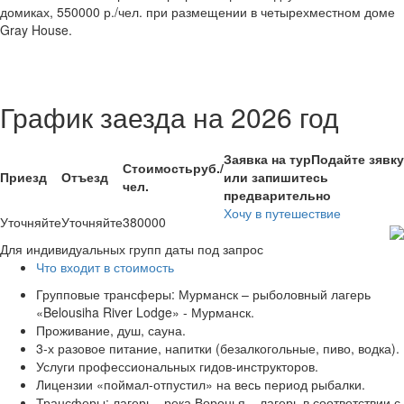
домиках, 550000 р./чел. при размещении в четырехместном доме
Gray House.
График заезда на 2026 год
Заявка на тур
Подайте зявку
Стоимость
руб./
Приезд
Отъезд
или запишитесь
чел.
предварительно
Хочу в путешествие
Уточняйте
Уточняйте
380000
Для индивидуальных групп даты под запрос
Что входит в стоимость
Групповые трансферы: Мурманск – рыболовный лагерь
«Belousiha River Lodge» - Мурманск.
Проживание, душ, сауна.
3-х разовое питание, напитки (безалкогольные, пиво, водка).
Услуги профессиональных гидов-инструкторов.
Лицензии «поймал-отпустил» на весь период рыбалки.
Трансферы: лагерь - река Воронья – лагерь в соответствии с