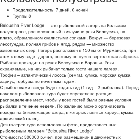
Продолжительность:
7 дней, 6 ночей
Группы
8
Belousiha River Lodge — это рыболовный лагерь на Кольском
полуострове, расположенный в излучине реки Белоусиха, на
плато, обрамленном скалистыми сопками. Вокруг — березовая
лесотундра, полная грибов и ягод, рядом — множество
живописных озер. Лагерь расположен в 150 км от Мурманска, при
этом к нему ведет дорога, поэтому не нужна вертолетная заброска.
Рыбалка проходит на реках Белоусиха и Воронья. Реки
охраняемые, на них рыбачат только гости нашего лагеря.
Трофеи – атлантический лосось (семга), кумжа, морская кумжа,
хариус, горбуша по нечетным годам.
С рыболовами всегда будет ходить гид (1 гид – 2 рыболова). Перед
началом рыболовного тура будет определена ротация –
распределение мест, чтобы у всех гостей были равные условия
рыбалки в течение недели. По желанию можно организовать
походы на близлежащие озера, в которых ловятся хариус, кумжа,
арктический голец.
Для галереи тура использованы фото, предоставленные
рыболовным лагерем "Belousiha River Lodge".
Стоимость: 380000 р./чел. при размещении в двухместных