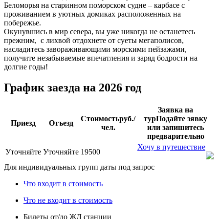
Беломорья на старинном поморском судне – карбасе с
проживанием в уютных домиках расположенных на
побережье.
Окунувшись в мир севера, вы уже никогда не останетесь
прежним, с лихвой отдохнете от суеты мегаполисов,
насладитесь завораживающими морскими пейзажами,
получите незабываемые впечатления и заряд бодрости на
долгие годы!
График заезда на 2026 год
Заявка на
Стоимость
руб./
тур
Подайте зявку
Приезд
Отъезд
чел.
или запишитесь
предварительно
Хочу в путешествие
Уточняйте
Уточняйте
19500
Для индивидуальных групп даты под запрос
Что входит в стоимость
Что не входит в стоимость
Билеты от/до ЖД станции