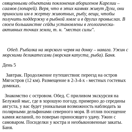
священными объектами поклонения аборигенов Карелии –
саамов (лопарей). Веря, что в этих камнях живут Духи, они
приносили им в жертву животных, рыбу, вещи, чтобы
получить поддержку в рыбной ловле и в других промыслах. В
своем большинстве сейды установлены в геологически-
активных точках земли, т. н. "местах силы".
Обед. Рыбалка на морского червя на донку – навага. Ужин с
морскими деликатесами (морская капуста, рыба). Баня.
День 5
Завтрак. Продолжение путешествия: переезд на остров
Мягостров (12 км). Размещение в 2-3-4-х - местных гостевых
домиках.
Знакомство с островом. Обед. С приливом экскурсия на
Белужий мыс, где в хорошую погоду, примерно до середины
августа, у вас будет уникальная возможность наблюдать за
полярными дельфинами северного моря. В отлив посещение
камня желаний, по поверью приносящего удачу. Ужин с
самоваром. Посиделки у костра и необыкновенные закаты.
Баня.