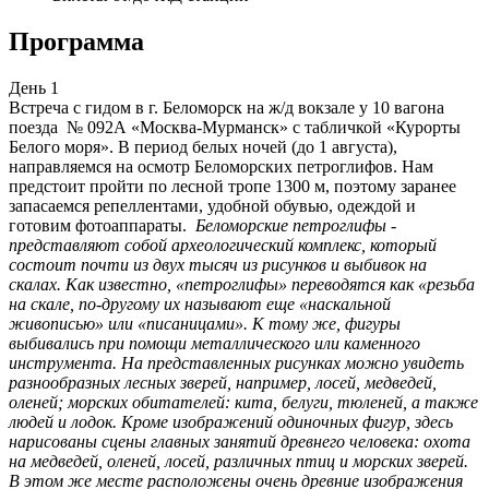
Программа
День 1
Встреча с гидом в г. Беломорск на ж/д вокзале у 10 вагона
поезда № 092А «Москва-Мурманск» с табличкой «Курорты
Белого моря». В период белых ночей (до 1 августа),
направляемся на осмотр Беломорских петроглифов. Нам
предстоит пройти по лесной тропе 1300 м, поэтому заранее
запасаемся репеллентами, удобной обувью, одеждой и
готовим фотоаппараты.
Беломорские петроглифы -
представляют собой археологический комплекс, который
состоит почти из двух тысяч из рисунков и выбивок на
скалах. Как известно, «петроглифы» переводятся как «резьба
на скале, по-другому их называют еще «наскальной
живописью» или «писаницами». К тому же, фигуры
выбивались при помощи металлического или каменного
инструмента. На представленных рисунках можно увидеть
разнообразных лесных зверей, например, лосей, медведей,
оленей; морских обитателей: кита, белуги, тюленей, а также
людей и лодок. Кроме изображений одиночных фигур, здесь
нарисованы сцены главных занятий древнего человека: охота
на медведей, оленей, лосей, различных птиц и морских зверей.
В этом же месте расположены очень древние изображения