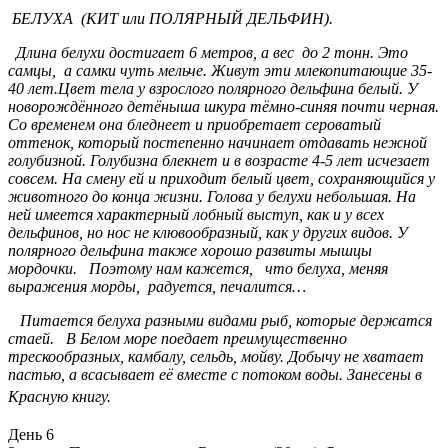
БЕЛУХА (КИТ или ПОЛЯРНЫЙ ДЕЛЬФИН).
Д
лина белухи достигает 6 метров, а вес до 2 тонн. Это
самцы, а самки чуть мельче. Живут эти млекопитающие 35-
40 лет.Цвет тела у взрослого полярного дельфина белый. У
новорождённого детёныша шкура тёмно-синяя почти черная.
Со временем она бледнеет и приобретает сероватый
оттенок, который постепенно начинает отдавать нежной
голубизной. Голубизна блекнет и в возрасте 4-5 лет исчезает
совсем. На смену ей и приходит белый цвет, сохраняющийся у
животного до конца жизни. Голова у белухи небольшая. На
ней имеется характерный лобный выступ, как и у всех
дельфинов, но нос не клювообразный, как у других видов. У
полярного дельфина также хорошо развиты мышцы
мордочки. Поэтому нам кажется, что белуха, меняя
выражения морды, радуется, печалится…
Питается белуха разными видами рыб, которые держатся
стаей. В Белом море поедает преимущественно
трескообразных, камбалу, сельдь, мойву. Добычу не хватает
пастью, а всасывает её вместе с потоком воды. Занесены в
Красную книгу.
День 6