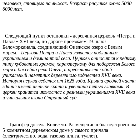
человека, стоящего на лыжах. Возраст рисунков около 5000-
6000 лет.
Следующий пункт остановки - деревянная церковь «Петра и
Павла» XVI века, по дороге проезжаем 19-шлюз
Беломорканала, соединяющий Онежское озеро с Белым
морем.
Церковь Петра и Павла является подлинным
украшением и доминантой села. Церковь относится к редкому
типу кубоватых храмов, характерному для побережья Белого
моря и бассейна реки Онеги, и представляет собой
уникальный памятник деревянного зодчества XVII века.
История церкви ведётся от 1625 года. Крыша средней части
здания имеет четыре ската и увенчана пятью главками. В
церкви хранится иконостас с резными украшениями XVII века
и уникальная икона Страшный суд.
Трансфер до села Колежма. Размещение в благоустроенном
5-комнатном деревенском доме у самого причала
(электричество, вода, газовая плита, туалет).